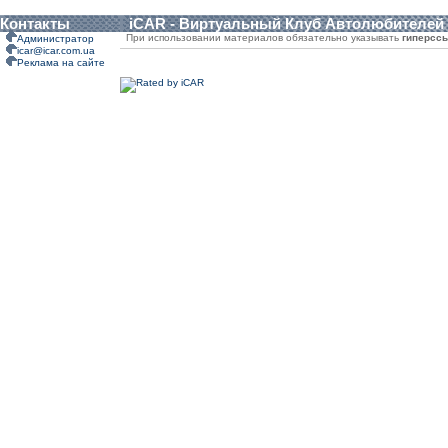
Контакты
iCAR - Виртуальный Клуб Автолюбителей
При использовании материалов обязательно указывать
гиперсс
Администратор
icar@icar.com.ua
Реклама на сайте