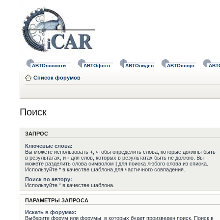
АВТОновости
АВТОфото
АВТОвидео
АВТОспорт
АВТ
Список форумов
Поиск
ЗАПРОС
Ключевые слова:
Вы можете использовать
+
, чтобы определить слова, которые должны быть
в результатах, и
-
для слов, которых в результатах быть не должно. Вы
можете разделить слова символом
|
для поиска любого слова из списка.
Используйте
*
в качестве шаблона для частичного совпадения.
Поиск по автору:
Используйте * в качестве шаблона.
ПАРАМЕТРЫ ЗАПРОСА
Искать в форумах:
Выберите форум или форумы, в которых будет произведен поиск. Поиск в