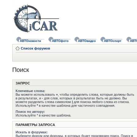
АВТОновости
АВТОфото
АВТОвидео
АВТОспорт
АВТ
Список форумов
Поиск
ЗАПРОС
Ключевые слова:
Вы можете использовать
+
, чтобы определить слова, которые должны быть
в результатах, и
-
для слов, которых в результатах быть не должно. Вы
можете разделить слова символом
|
для поиска любого слова из списка.
Используйте
*
в качестве шаблона для частичного совпадения.
Поиск по автору:
Используйте * в качестве шаблона.
ПАРАМЕТРЫ ЗАПРОСА
Искать в форумах:
Выберите форум или форумы, в которых будет произведен поиск. Поиск в