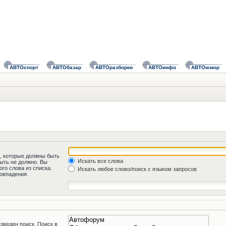
АВТОспорт
АВТОбазар
АВТОразборки
АВТОинфо
АВТОюмор
а, которые должны быть
Искать все слова
быть не должно. Вы
го слова из списка.
Искать любое слово/поиск с языком запросов
овпадения.
зведен поиск. Поиск в