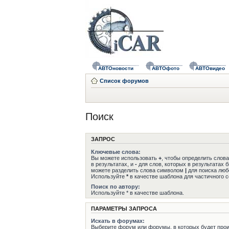
АВТОновости
АВТОфото
АВТОвидео
Список форумов
Поиск
ЗАПРОС
Ключевые слова:
Вы можете использовать
+
, чтобы определить слов
в результатах, и
-
для слов, которых в результатах 
можете разделить слова символом
|
для поиска любо
Используйте
*
в качестве шаблона для частичного с
Поиск по автору:
Используйте * в качестве шаблона.
ПАРАМЕТРЫ ЗАПРОСА
Искать в форумах:
Выберите форум или форумы, в которых будет прои