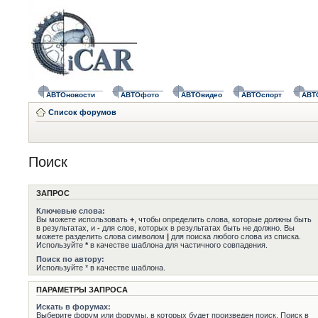
АВТОновости
АВТОфото
АВТОвидео
АВТОспорт
АВТ
Список форумов
Поиск
ЗАПРОС
Ключевые слова:
Вы можете использовать
+
, чтобы определить слова, которые должны быть
в результатах, и
-
для слов, которых в результатах быть не должно. Вы
можете разделить слова символом
|
для поиска любого слова из списка.
Используйте
*
в качестве шаблона для частичного совпадения.
Поиск по автору:
Используйте * в качестве шаблона.
ПАРАМЕТРЫ ЗАПРОСА
Искать в форумах:
Выберите форум или форумы, в которых будет произведен поиск. Поиск в