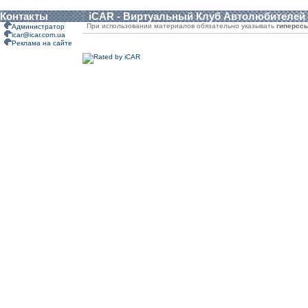
Контакты
iCAR - Виртуальный Клуб Автолюбителей
При использовании материалов обязательно указывать
гиперсс
Администратор
icar@icar.com.ua
Реклама на сайте