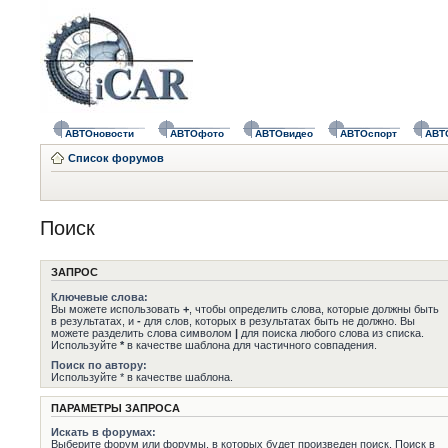
АВТОновости
АВТОфото
АВТОвидео
АВТОспорт
АВТ
Список форумов
Поиск
ЗАПРОС
Ключевые слова:
Вы можете использовать
+
, чтобы определить слова, которые должны быть
в результатах, и
-
для слов, которых в результатах быть не должно. Вы
можете разделить слова символом
|
для поиска любого слова из списка.
Используйте
*
в качестве шаблона для частичного совпадения.
Поиск по автору:
Используйте * в качестве шаблона.
ПАРАМЕТРЫ ЗАПРОСА
Искать в форумах:
Выберите форум или форумы, в которых будет произведен поиск. Поиск в