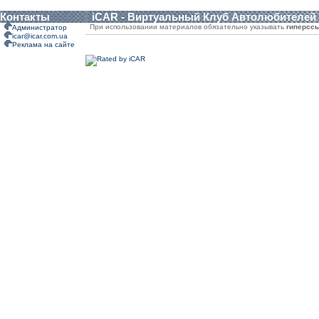
Контакты
iCAR - Виртуальный Клуб Автолюбителей
При использовании материалов обязательно указывать
гиперсс
Администратор
icar@icar.com.ua
Реклама на сайте