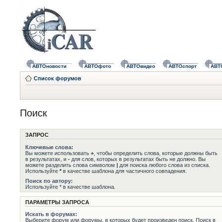
АВТОновости
АВТОфото
АВТОвидео
АВТОспорт
АВТ
Список форумов
Поиск
ЗАПРОС
Ключевые слова:
Вы можете использовать
+
, чтобы определить слова, которые должны быть
в результатах, и
-
для слов, которых в результатах быть не должно. Вы
можете разделить слова символом
|
для поиска любого слова из списка.
Используйте
*
в качестве шаблона для частичного совпадения.
Поиск по автору:
Используйте * в качестве шаблона.
ПАРАМЕТРЫ ЗАПРОСА
Искать в форумах:
Выберите форум или форумы, в которых будет произведен поиск. Поиск в