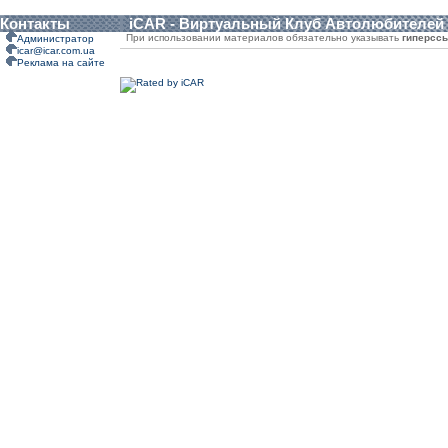
Контакты
iCAR - Виртуальный Клуб Автолюбителей
При использовании материалов обязательно указывать
гиперсс
Администратор
icar@icar.com.ua
Реклама на сайте