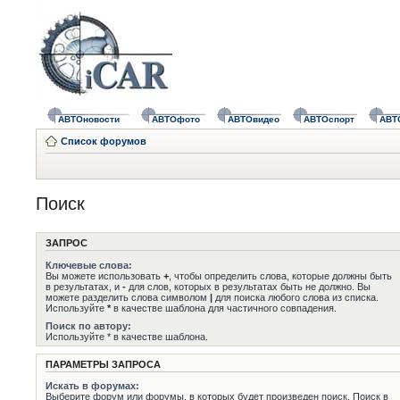
АВТОновости
АВТОфото
АВТОвидео
АВТОспорт
АВТ
Список форумов
Поиск
ЗАПРОС
Ключевые слова:
Вы можете использовать
+
, чтобы определить слова, которые должны быть
в результатах, и
-
для слов, которых в результатах быть не должно. Вы
можете разделить слова символом
|
для поиска любого слова из списка.
Используйте
*
в качестве шаблона для частичного совпадения.
Поиск по автору:
Используйте * в качестве шаблона.
ПАРАМЕТРЫ ЗАПРОСА
Искать в форумах:
Выберите форум или форумы, в которых будет произведен поиск. Поиск в