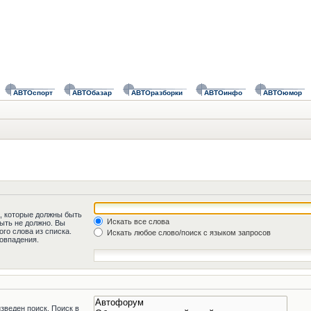
АВТОспорт
АВТОбазар
АВТОразборки
АВТОинфо
АВТОюмор
а, которые должны быть
Искать все слова
быть не должно. Вы
го слова из списка.
Искать любое слово/поиск с языком запросов
овпадения.
зведен поиск. Поиск в