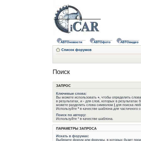
АВТОновости
АВТОфото
АВТОвидео
Список форумов
Поиск
ЗАПРОС
Ключевые слова:
Вы можете использовать
+
, чтобы определить слов
в результатах, и
-
для слов, которых в результатах 
можете разделить слова символом
|
для поиска любо
Используйте
*
в качестве шаблона для частичного с
Поиск по автору:
Используйте * в качестве шаблона.
ПАРАМЕТРЫ ЗАПРОСА
Искать в форумах:
Выберите форум или форумы, в которых будет прои