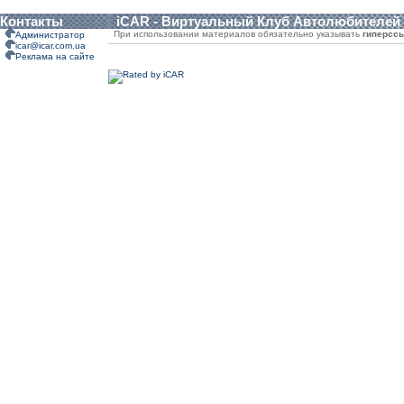
Контакты
iCAR - Виртуальный Клуб Автолюбителей
При использовании материалов обязательно указывать
гиперсс
Администратор
icar@icar.com.ua
Реклама на сайте