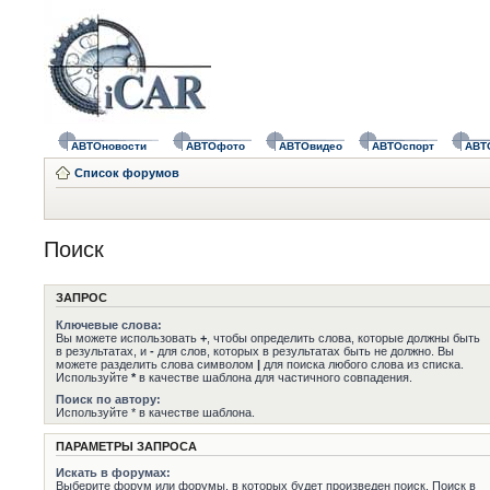
АВТОновости
АВТОфото
АВТОвидео
АВТОспорт
АВТ
Список форумов
Поиск
ЗАПРОС
Ключевые слова:
Вы можете использовать
+
, чтобы определить слова, которые должны быть
в результатах, и
-
для слов, которых в результатах быть не должно. Вы
можете разделить слова символом
|
для поиска любого слова из списка.
Используйте
*
в качестве шаблона для частичного совпадения.
Поиск по автору:
Используйте * в качестве шаблона.
ПАРАМЕТРЫ ЗАПРОСА
Искать в форумах:
Выберите форум или форумы, в которых будет произведен поиск. Поиск в