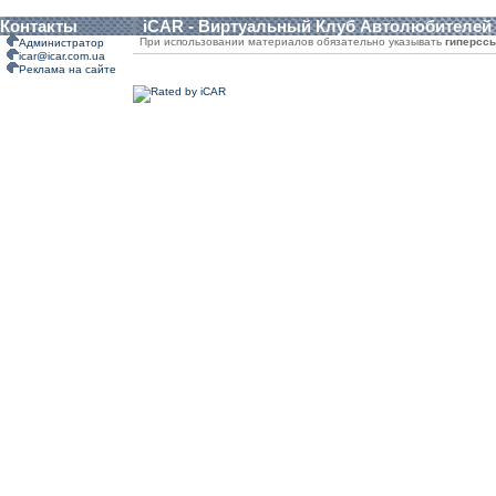
Контакты
iCAR - Виртуальный Клуб Автолюбителей
При использовании материалов обязательно указывать
гиперсс
Администратор
icar@icar.com.ua
Реклама на сайте