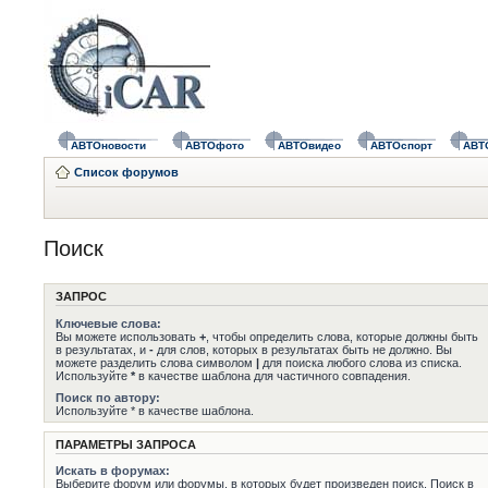
АВТОновости
АВТОфото
АВТОвидео
АВТОспорт
АВТ
Список форумов
Поиск
ЗАПРОС
Ключевые слова:
Вы можете использовать
+
, чтобы определить слова, которые должны быть
в результатах, и
-
для слов, которых в результатах быть не должно. Вы
можете разделить слова символом
|
для поиска любого слова из списка.
Используйте
*
в качестве шаблона для частичного совпадения.
Поиск по автору:
Используйте * в качестве шаблона.
ПАРАМЕТРЫ ЗАПРОСА
Искать в форумах:
Выберите форум или форумы, в которых будет произведен поиск. Поиск в