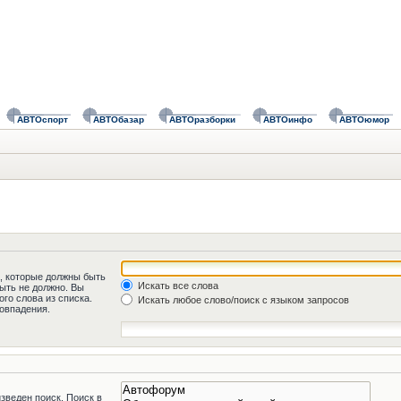
АВТОспорт
АВТОбазар
АВТОразборки
АВТОинфо
АВТОюмор
а, которые должны быть
Искать все слова
быть не должно. Вы
го слова из списка.
Искать любое слово/поиск с языком запросов
овпадения.
зведен поиск. Поиск в