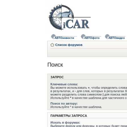
АВТОновости
АВТОфото
АВТОвидео
Список форумов
Поиск
ЗАПРОС
Ключевые слова:
Вы можете использовать
+
, чтобы определить слов
в результатах, и
-
для слов, которых в результатах 
можете разделить слова символом
|
для поиска любо
Используйте
*
в качестве шаблона для частичного с
Поиск по автору:
Используйте * в качестве шаблона.
ПАРАМЕТРЫ ЗАПРОСА
Искать в форумах:
Выберите форум или форумы, в которых будет прои