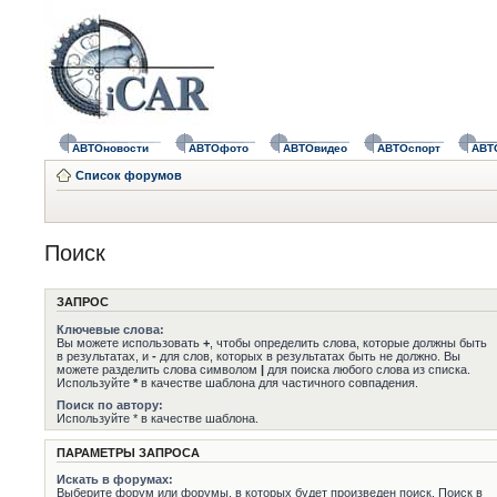
АВТОновости
АВТОфото
АВТОвидео
АВТОспорт
АВТ
Список форумов
Поиск
ЗАПРОС
Ключевые слова:
Вы можете использовать
+
, чтобы определить слова, которые должны быть
в результатах, и
-
для слов, которых в результатах быть не должно. Вы
можете разделить слова символом
|
для поиска любого слова из списка.
Используйте
*
в качестве шаблона для частичного совпадения.
Поиск по автору:
Используйте * в качестве шаблона.
ПАРАМЕТРЫ ЗАПРОСА
Искать в форумах:
Выберите форум или форумы, в которых будет произведен поиск. Поиск в