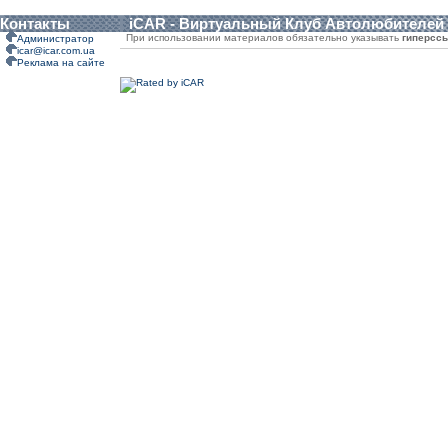
Контакты
iCAR - Виртуальный Клуб Автолюбителей
При использовании материалов обязательно указывать
гиперсс
Администратор
icar@icar.com.ua
Реклама на сайте