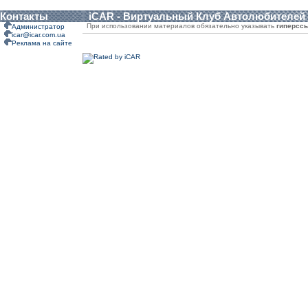
Контакты
iCAR - Виртуальный Клуб Автолюбителей
При использовании материалов обязательно указывать
гиперсс
Администратор
icar@icar.com.ua
Реклама на сайте