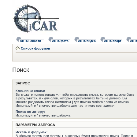
АВТОновости
АВТОфото
АВТОвидео
АВТОспорт
АВТ
Список форумов
Поиск
ЗАПРОС
Ключевые слова:
Вы можете использовать
+
, чтобы определить слова, которые должны быть
в результатах, и
-
для слов, которых в результатах быть не должно. Вы
можете разделить слова символом
|
для поиска любого слова из списка.
Используйте
*
в качестве шаблона для частичного совпадения.
Поиск по автору:
Используйте * в качестве шаблона.
ПАРАМЕТРЫ ЗАПРОСА
Искать в форумах:
Выберите форум или форумы, в которых будет произведен поиск. Поиск в