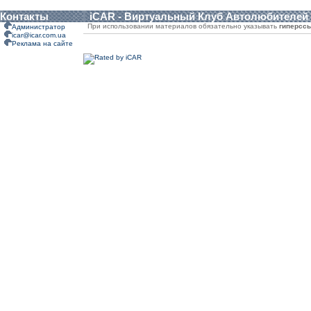
Контакты
iCAR - Виртуальный Клуб Автолюбителей
При использовании материалов обязательно указывать
гиперсс
Администратор
icar@icar.com.ua
Реклама на сайте