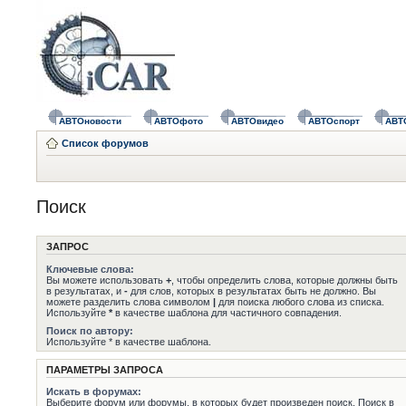
АВТОновости
АВТОфото
АВТОвидео
АВТОспорт
АВТ
Список форумов
Поиск
ЗАПРОС
Ключевые слова:
Вы можете использовать
+
, чтобы определить слова, которые должны быть
в результатах, и
-
для слов, которых в результатах быть не должно. Вы
можете разделить слова символом
|
для поиска любого слова из списка.
Используйте
*
в качестве шаблона для частичного совпадения.
Поиск по автору:
Используйте * в качестве шаблона.
ПАРАМЕТРЫ ЗАПРОСА
Искать в форумах:
Выберите форум или форумы, в которых будет произведен поиск. Поиск в