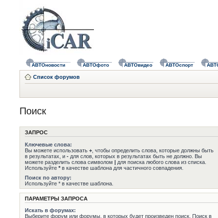
АВТОновости
АВТОфото
АВТОвидео
АВТОспорт
АВТ
Список форумов
Поиск
ЗАПРОС
Ключевые слова:
Вы можете использовать
+
, чтобы определить слова, которые должны быть
в результатах, и
-
для слов, которых в результатах быть не должно. Вы
можете разделить слова символом
|
для поиска любого слова из списка.
Используйте
*
в качестве шаблона для частичного совпадения.
Поиск по автору:
Используйте * в качестве шаблона.
ПАРАМЕТРЫ ЗАПРОСА
Искать в форумах:
Выберите форум или форумы, в которых будет произведен поиск. Поиск в