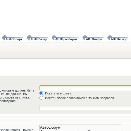
АВТОспорт
АВТОбазар
АВТОразборки
АВТОинфо
АВТОюмор
а, которые должны быть
Искать все слова
быть не должно. Вы
го слова из списка.
Искать любое слово/поиск с языком запросов
овпадения.
зведен поиск. Поиск в