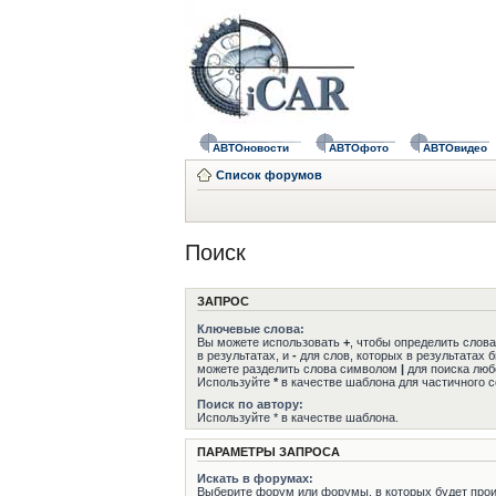
АВТОновости
АВТОфото
АВТОвидео
Список форумов
Поиск
ЗАПРОС
Ключевые слова:
Вы можете использовать
+
, чтобы определить слов
в результатах, и
-
для слов, которых в результатах 
можете разделить слова символом
|
для поиска любо
Используйте
*
в качестве шаблона для частичного с
Поиск по автору:
Используйте * в качестве шаблона.
ПАРАМЕТРЫ ЗАПРОСА
Искать в форумах:
Выберите форум или форумы, в которых будет прои