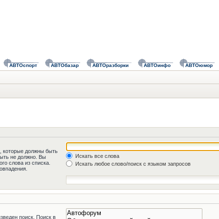
АВТОспорт
АВТОбазар
АВТОразборки
АВТОинфо
АВТОюмор
а, которые должны быть
Искать все слова
быть не должно. Вы
го слова из списка.
Искать любое слово/поиск с языком запросов
овпадения.
зведен поиск. Поиск в