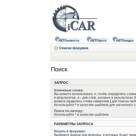
АВТОновости
АВТОфото
АВТОвидео
Список форумов
Поиск
ЗАПРОС
Ключевые слова:
Вы можете использовать
+
, чтобы определить слов
в результатах, и
-
для слов, которых в результатах 
можете разделить слова символом
|
для поиска любо
Используйте
*
в качестве шаблона для частичного с
Поиск по автору:
Используйте * в качестве шаблона.
ПАРАМЕТРЫ ЗАПРОСА
Искать в форумах:
Выберите форум или форумы, в которых будет прои