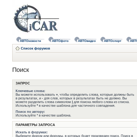
АВТОновости
АВТОфото
АВТОвидео
АВТОспорт
АВТ
Список форумов
Поиск
ЗАПРОС
Ключевые слова:
Вы можете использовать
+
, чтобы определить слова, которые должны быть
в результатах, и
-
для слов, которых в результатах быть не должно. Вы
можете разделить слова символом
|
для поиска любого слова из списка.
Используйте
*
в качестве шаблона для частичного совпадения.
Поиск по автору:
Используйте * в качестве шаблона.
ПАРАМЕТРЫ ЗАПРОСА
Искать в форумах:
Выберите форум или форумы, в которых будет произведен поиск. Поиск в