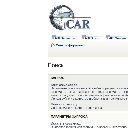
АВТОновости
АВТОфото
АВТОвидео
Список форумов
Поиск
ЗАПРОС
Ключевые слова:
Вы можете использовать
+
, чтобы определить слов
в результатах, и
-
для слов, которых в результатах 
можете разделить слова символом
|
для поиска любо
Используйте
*
в качестве шаблона для частичного с
Поиск по автору:
Используйте * в качестве шаблона.
ПАРАМЕТРЫ ЗАПРОСА
Искать в форумах:
Выберите форум или форумы, в которых будет прои