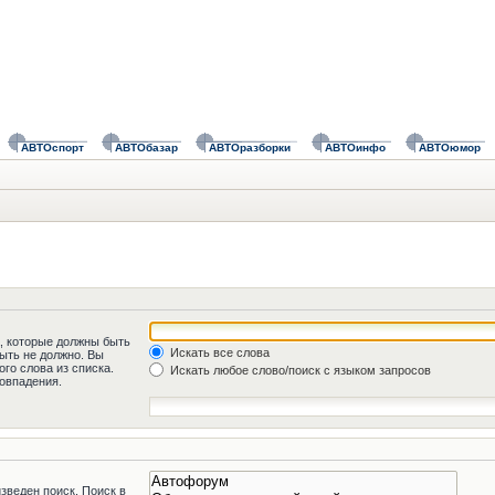
АВТОспорт
АВТОбазар
АВТОразборки
АВТОинфо
АВТОюмор
а, которые должны быть
Искать все слова
быть не должно. Вы
го слова из списка.
Искать любое слово/поиск с языком запросов
овпадения.
зведен поиск. Поиск в