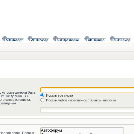
АВТОспорт
АВТОбазар
АВТОразборки
АВТОинфо
АВТОюмор
а, которые должны быть
Искать все слова
быть не должно. Вы
го слова из списка.
Искать любое слово/поиск с языком запросов
овпадения.
зведен поиск. Поиск в