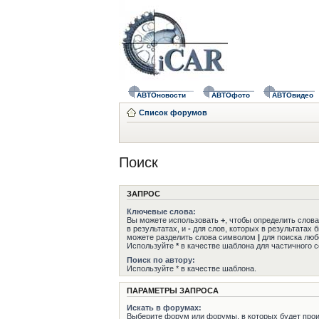
АВТОновости
АВТОфото
АВТОвидео
Список форумов
Поиск
ЗАПРОС
Ключевые слова:
Вы можете использовать
+
, чтобы определить слов
в результатах, и
-
для слов, которых в результатах 
можете разделить слова символом
|
для поиска любо
Используйте
*
в качестве шаблона для частичного с
Поиск по автору:
Используйте * в качестве шаблона.
ПАРАМЕТРЫ ЗАПРОСА
Искать в форумах:
Выберите форум или форумы, в которых будет прои