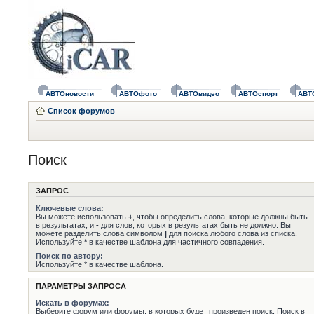
АВТОновости
АВТОфото
АВТОвидео
АВТОспорт
АВТ
Список форумов
Поиск
ЗАПРОС
Ключевые слова:
Вы можете использовать
+
, чтобы определить слова, которые должны быть
в результатах, и
-
для слов, которых в результатах быть не должно. Вы
можете разделить слова символом
|
для поиска любого слова из списка.
Используйте
*
в качестве шаблона для частичного совпадения.
Поиск по автору:
Используйте * в качестве шаблона.
ПАРАМЕТРЫ ЗАПРОСА
Искать в форумах:
Выберите форум или форумы, в которых будет произведен поиск. Поиск в