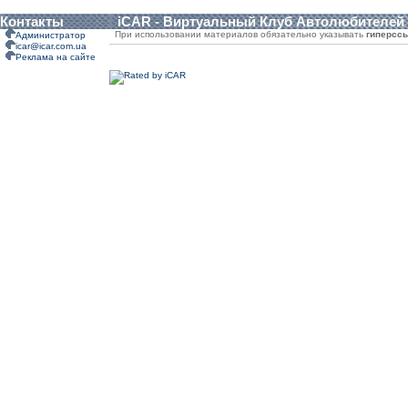
Контакты
iCAR - Виртуальный Клуб Автолюбителей
При использовании материалов обязательно указывать
гиперсс
Администратор
icar@icar.com.ua
Реклама на сайте