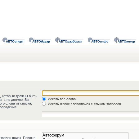
АВТОспорт
АВТОбазар
АВТОразборки
АВТОинфо
АВТОюмор
а, которые должны быть
Искать все слова
быть не должно. Вы
го слова из списка.
Искать любое слово/поиск с языком запросов
овпадения.
зведен поиск. Поиск в