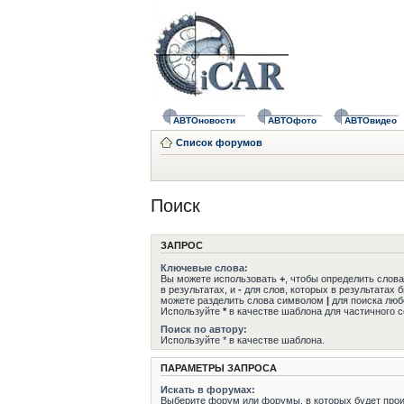
АВТОновости
АВТОфото
АВТОвидео
Список форумов
Поиск
ЗАПРОС
Ключевые слова:
Вы можете использовать
+
, чтобы определить слов
в результатах, и
-
для слов, которых в результатах 
можете разделить слова символом
|
для поиска любо
Используйте
*
в качестве шаблона для частичного с
Поиск по автору:
Используйте * в качестве шаблона.
ПАРАМЕТРЫ ЗАПРОСА
Искать в форумах:
Выберите форум или форумы, в которых будет прои