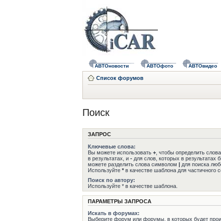
АВТОновости
АВТОфото
АВТОвидео
Список форумов
Поиск
ЗАПРОС
Ключевые слова:
Вы можете использовать
+
, чтобы определить слов
в результатах, и
-
для слов, которых в результатах 
можете разделить слова символом
|
для поиска любо
Используйте
*
в качестве шаблона для частичного с
Поиск по автору:
Используйте * в качестве шаблона.
ПАРАМЕТРЫ ЗАПРОСА
Искать в форумах:
Выберите форум или форумы, в которых будет прои