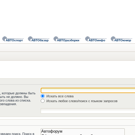
АВТОспорт
АВТОбазар
АВТОразборки
АВТОинфо
АВТОюмор
а, которые должны быть
Искать все слова
быть не должно. Вы
го слова из списка.
Искать любое слово/поиск с языком запросов
овпадения.
зведен поиск. Поиск в