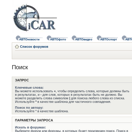
АВТОновости
АВТОфото
АВТОвидео
АВТОспорт
АВТ
Список форумов
Поиск
ЗАПРОС
Ключевые слова:
Вы можете использовать
+
, чтобы определить слова, которые должны быть
в результатах, и
-
для слов, которых в результатах быть не должно. Вы
можете разделить слова символом
|
для поиска любого слова из списка.
Используйте
*
в качестве шаблона для частичного совпадения.
Поиск по автору:
Используйте * в качестве шаблона.
ПАРАМЕТРЫ ЗАПРОСА
Искать в форумах:
Выберите форум или форумы, в которых будет произведен поиск. Поиск в