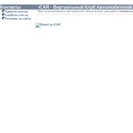
Контакты
iCAR - Виртуальный Клуб Автолюбителей
При использовании материалов обязательно указывать
гиперсс
Администратор
icar@icar.com.ua
Реклама на сайте