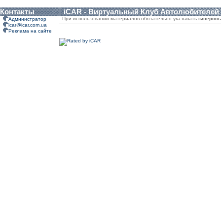
Контакты
iCAR - Виртуальный Клуб Автолюбителей
При использовании материалов обязательно указывать
гиперсс
Администратор
icar@icar.com.ua
Реклама на сайте