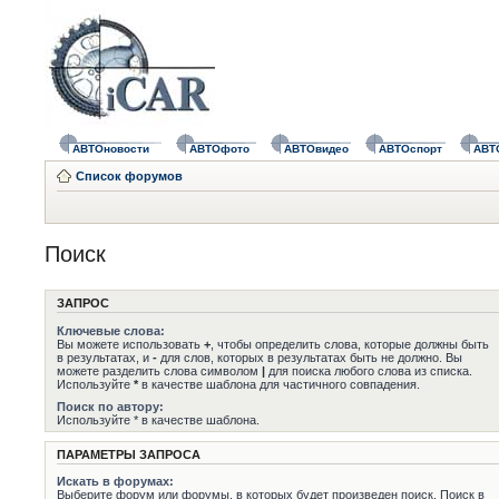
АВТОновости
АВТОфото
АВТОвидео
АВТОспорт
АВТ
Список форумов
Поиск
ЗАПРОС
Ключевые слова:
Вы можете использовать
+
, чтобы определить слова, которые должны быть
в результатах, и
-
для слов, которых в результатах быть не должно. Вы
можете разделить слова символом
|
для поиска любого слова из списка.
Используйте
*
в качестве шаблона для частичного совпадения.
Поиск по автору:
Используйте * в качестве шаблона.
ПАРАМЕТРЫ ЗАПРОСА
Искать в форумах:
Выберите форум или форумы, в которых будет произведен поиск. Поиск в