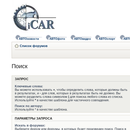
АВТОновости
АВТОфото
АВТОвидео
АВТОспорт
АВТ
Список форумов
Поиск
ЗАПРОС
Ключевые слова:
Вы можете использовать
+
, чтобы определить слова, которые должны быть
в результатах, и
-
для слов, которых в результатах быть не должно. Вы
можете разделить слова символом
|
для поиска любого слова из списка.
Используйте
*
в качестве шаблона для частичного совпадения.
Поиск по автору:
Используйте * в качестве шаблона.
ПАРАМЕТРЫ ЗАПРОСА
Искать в форумах:
Выберите форум или форумы, в которых будет произведен поиск. Поиск в