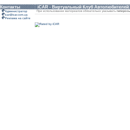
Контакты
iCAR - Виртуальный Клуб Автолюбителей
При использовании материалов обязательно указывать
гиперсс
Администратор
icar@icar.com.ua
Реклама на сайте