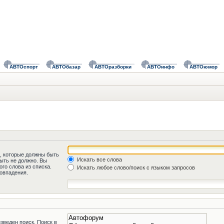
АВТОспорт
АВТОбазар
АВТОразборки
АВТОинфо
АВТОюмор
а, которые должны быть
Искать все слова
быть не должно. Вы
го слова из списка.
Искать любое слово/поиск с языком запросов
овпадения.
зведен поиск. Поиск в