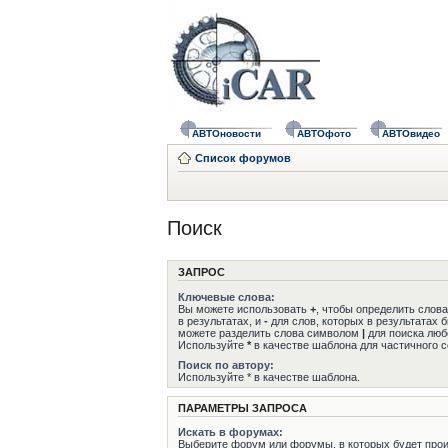
АВТОновости
АВТОфото
АВТОвидео
Список форумов
Поиск
ЗАПРОС
Ключевые слова:
Вы можете использовать
+
, чтобы определить слов
в результатах, и
-
для слов, которых в результатах 
можете разделить слова символом
|
для поиска любо
Используйте
*
в качестве шаблона для частичного с
Поиск по автору:
Используйте * в качестве шаблона.
ПАРАМЕТРЫ ЗАПРОСА
Искать в форумах:
Выберите форум или форумы, в которых будет прои