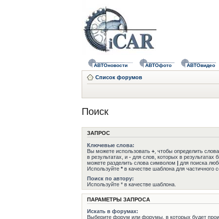
АВТОновости
АВТОфото
АВТОвидео
Список форумов
Поиск
ЗАПРОС
Ключевые слова:
Вы можете использовать
+
, чтобы определить слов
в результатах, и
-
для слов, которых в результатах 
можете разделить слова символом
|
для поиска любо
Используйте
*
в качестве шаблона для частичного с
Поиск по автору:
Используйте * в качестве шаблона.
ПАРАМЕТРЫ ЗАПРОСА
Искать в форумах:
Выберите форум или форумы, в которых будет прои