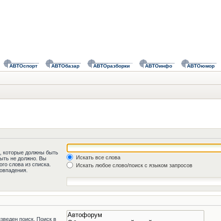
АВТОспорт
АВТОбазар
АВТОразборки
АВТОинфо
АВТОюмор
а, которые должны быть
Искать все слова
быть не должно. Вы
го слова из списка.
Искать любое слово/поиск с языком запросов
овпадения.
зведен поиск. Поиск в