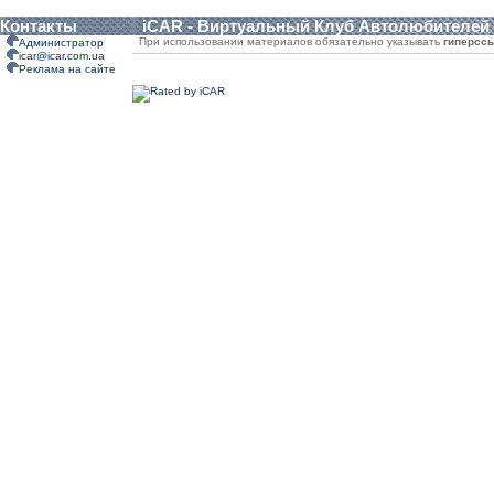
Контакты
iCAR - Виртуальный Клуб Автолюбителей
При использовании материалов обязательно указывать
гиперсс
Администратор
icar@icar.com.ua
Реклама на сайте