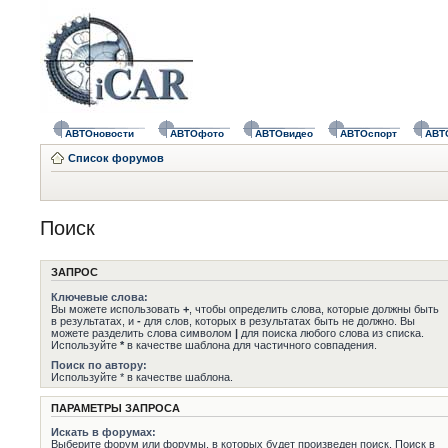
АВТОновости
АВТОфото
АВТОвидео
АВТОспорт
АВТ
Список форумов
Поиск
ЗАПРОС
Ключевые слова:
Вы можете использовать
+
, чтобы определить слова, которые должны быть
в результатах, и
-
для слов, которых в результатах быть не должно. Вы
можете разделить слова символом
|
для поиска любого слова из списка.
Используйте
*
в качестве шаблона для частичного совпадения.
Поиск по автору:
Используйте * в качестве шаблона.
ПАРАМЕТРЫ ЗАПРОСА
Искать в форумах:
Выберите форум или форумы, в которых будет произведен поиск. Поиск в