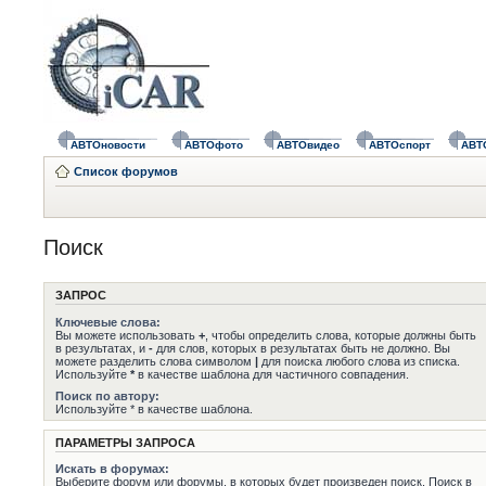
АВТОновости
АВТОфото
АВТОвидео
АВТОспорт
АВТ
Список форумов
Поиск
ЗАПРОС
Ключевые слова:
Вы можете использовать
+
, чтобы определить слова, которые должны быть
в результатах, и
-
для слов, которых в результатах быть не должно. Вы
можете разделить слова символом
|
для поиска любого слова из списка.
Используйте
*
в качестве шаблона для частичного совпадения.
Поиск по автору:
Используйте * в качестве шаблона.
ПАРАМЕТРЫ ЗАПРОСА
Искать в форумах:
Выберите форум или форумы, в которых будет произведен поиск. Поиск в