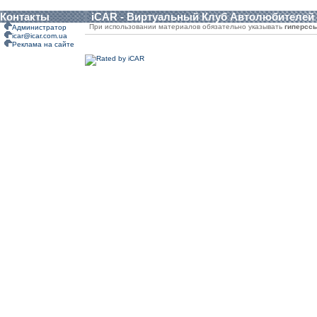
Контакты
iCAR - Виртуальный Клуб Автолюбителей
При использовании материалов обязательно указывать
гиперсс
Администратор
icar@icar.com.ua
Реклама на сайте