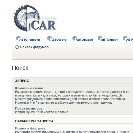
АВТОновости
АВТОфото
АВТОвидео
АВТОспорт
АВТ
Список форумов
Поиск
ЗАПРОС
Ключевые слова:
Вы можете использовать
+
, чтобы определить слова, которые должны быть
в результатах, и
-
для слов, которых в результатах быть не должно. Вы
можете разделить слова символом
|
для поиска любого слова из списка.
Используйте
*
в качестве шаблона для частичного совпадения.
Поиск по автору:
Используйте * в качестве шаблона.
ПАРАМЕТРЫ ЗАПРОСА
Искать в форумах:
Выберите форум или форумы, в которых будет произведен поиск. Поиск в