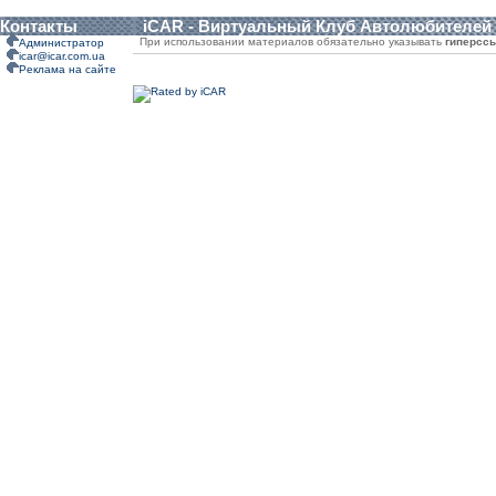
Контакты
iCAR - Виртуальный Клуб Автолюбителей
При использовании материалов обязательно указывать
гиперсс
Администратор
icar@icar.com.ua
Реклама на сайте