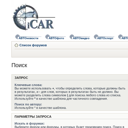
АВТОновости
АВТОфото
АВТОвидео
АВТОспорт
АВТ
Список форумов
Поиск
ЗАПРОС
Ключевые слова:
Вы можете использовать
+
, чтобы определить слова, которые должны быть
в результатах, и
-
для слов, которых в результатах быть не должно. Вы
можете разделить слова символом
|
для поиска любого слова из списка.
Используйте
*
в качестве шаблона для частичного совпадения.
Поиск по автору:
Используйте * в качестве шаблона.
ПАРАМЕТРЫ ЗАПРОСА
Искать в форумах:
Выберите форум или форумы, в которых будет произведен поиск. Поиск в