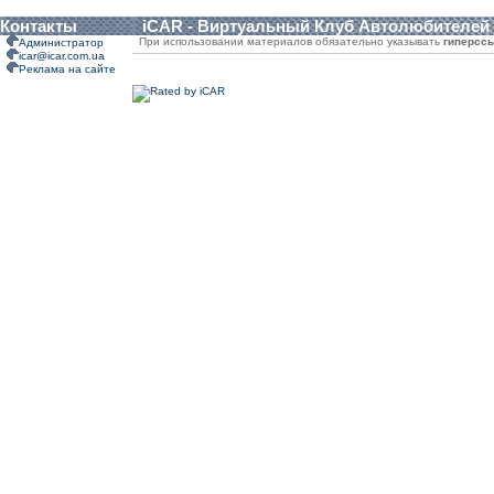
Контакты
iCAR - Виртуальный Клуб Автолюбителей
При использовании материалов обязательно указывать
гиперсс
Администратор
icar@icar.com.ua
Реклама на сайте