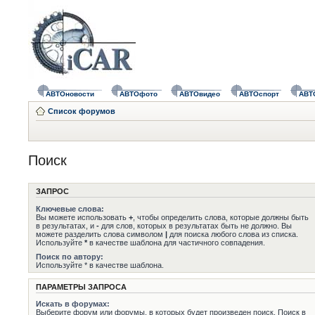
АВТОновости
АВТОфото
АВТОвидео
АВТОспорт
АВТ
Список форумов
Поиск
ЗАПРОС
Ключевые слова:
Вы можете использовать
+
, чтобы определить слова, которые должны быть
в результатах, и
-
для слов, которых в результатах быть не должно. Вы
можете разделить слова символом
|
для поиска любого слова из списка.
Используйте
*
в качестве шаблона для частичного совпадения.
Поиск по автору:
Используйте * в качестве шаблона.
ПАРАМЕТРЫ ЗАПРОСА
Искать в форумах:
Выберите форум или форумы, в которых будет произведен поиск. Поиск в