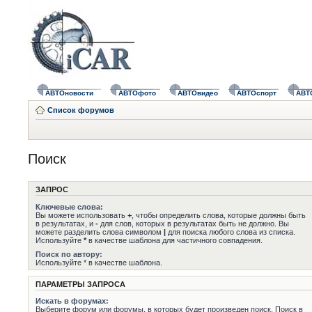
АВТОновости
АВТОфото
АВТОвидео
АВТОспорт
АВТ
Список форумов
Поиск
ЗАПРОС
Ключевые слова:
Вы можете использовать
+
, чтобы определить слова, которые должны быть
в результатах, и
-
для слов, которых в результатах быть не должно. Вы
можете разделить слова символом
|
для поиска любого слова из списка.
Используйте
*
в качестве шаблона для частичного совпадения.
Поиск по автору:
Используйте * в качестве шаблона.
ПАРАМЕТРЫ ЗАПРОСА
Искать в форумах:
Выберите форум или форумы, в которых будет произведен поиск. Поиск в