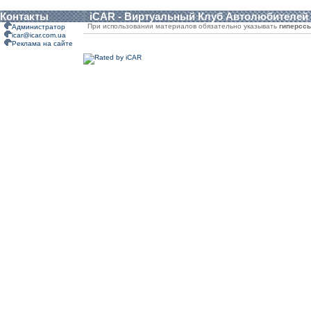
Контакты
iCAR - Виртуальный Клуб Автолюбителей
При использовании материалов обязательно указывать
гиперсс
Администратор
icar@icar.com.ua
Реклама на сайте