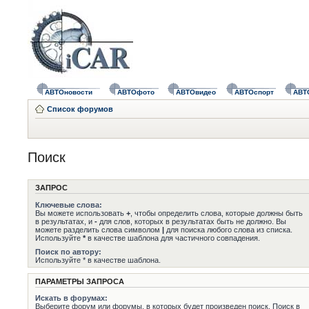
АВТОновости
АВТОфото
АВТОвидео
АВТОспорт
АВТ
Список форумов
Поиск
ЗАПРОС
Ключевые слова:
Вы можете использовать
+
, чтобы определить слова, которые должны быть
в результатах, и
-
для слов, которых в результатах быть не должно. Вы
можете разделить слова символом
|
для поиска любого слова из списка.
Используйте
*
в качестве шаблона для частичного совпадения.
Поиск по автору:
Используйте * в качестве шаблона.
ПАРАМЕТРЫ ЗАПРОСА
Искать в форумах:
Выберите форум или форумы, в которых будет произведен поиск. Поиск в