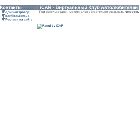
Контакты
iCAR - Виртуальный Клуб Автолюбителей
При использовании материалов обязательно указывать
гиперсс
Администратор
icar@icar.com.ua
Реклама на сайте