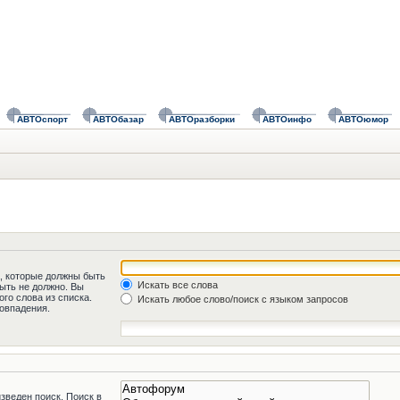
АВТОспорт
АВТОбазар
АВТОразборки
АВТОинфо
АВТОюмор
а, которые должны быть
Искать все слова
быть не должно. Вы
го слова из списка.
Искать любое слово/поиск с языком запросов
овпадения.
зведен поиск. Поиск в