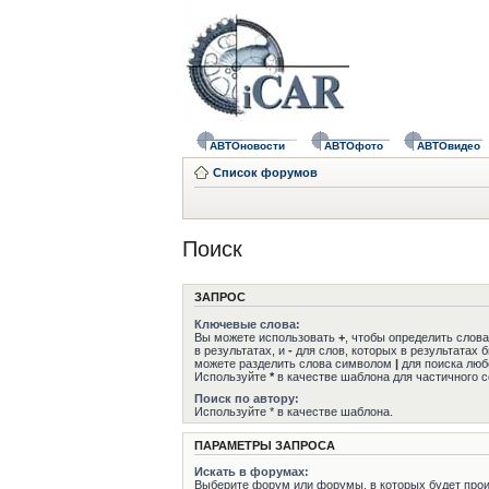
АВТОновости
АВТОфото
АВТОвидео
Список форумов
Поиск
ЗАПРОС
Ключевые слова:
Вы можете использовать
+
, чтобы определить слов
в результатах, и
-
для слов, которых в результатах 
можете разделить слова символом
|
для поиска любо
Используйте
*
в качестве шаблона для частичного с
Поиск по автору:
Используйте * в качестве шаблона.
ПАРАМЕТРЫ ЗАПРОСА
Искать в форумах:
Выберите форум или форумы, в которых будет прои