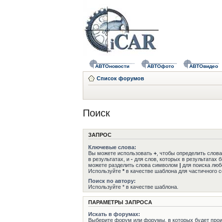
АВТОновости
АВТОфото
АВТОвидео
Список форумов
Поиск
ЗАПРОС
Ключевые слова:
Вы можете использовать
+
, чтобы определить слов
в результатах, и
-
для слов, которых в результатах 
можете разделить слова символом
|
для поиска любо
Используйте
*
в качестве шаблона для частичного с
Поиск по автору:
Используйте * в качестве шаблона.
ПАРАМЕТРЫ ЗАПРОСА
Искать в форумах:
Выберите форум или форумы, в которых будет прои