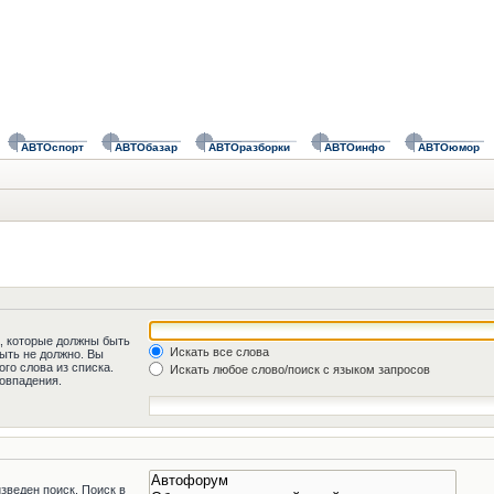
АВТОспорт
АВТОбазар
АВТОразборки
АВТОинфо
АВТОюмор
а, которые должны быть
Искать все слова
быть не должно. Вы
го слова из списка.
Искать любое слово/поиск с языком запросов
овпадения.
зведен поиск. Поиск в