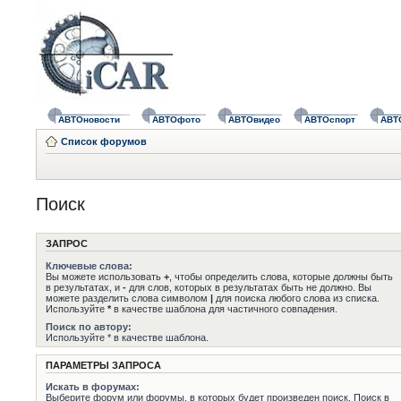
АВТОновости
АВТОфото
АВТОвидео
АВТОспорт
АВТ
Список форумов
Поиск
ЗАПРОС
Ключевые слова:
Вы можете использовать
+
, чтобы определить слова, которые должны быть
в результатах, и
-
для слов, которых в результатах быть не должно. Вы
можете разделить слова символом
|
для поиска любого слова из списка.
Используйте
*
в качестве шаблона для частичного совпадения.
Поиск по автору:
Используйте * в качестве шаблона.
ПАРАМЕТРЫ ЗАПРОСА
Искать в форумах:
Выберите форум или форумы, в которых будет произведен поиск. Поиск в