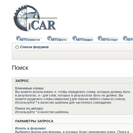
АВТОновости
АВТОфото
АВТОвидео
АВТОспорт
АВТ
Список форумов
Поиск
ЗАПРОС
Ключевые слова:
Вы можете использовать
+
, чтобы определить слова, которые должны быть
в результатах, и
-
для слов, которых в результатах быть не должно. Вы
можете разделить слова символом
|
для поиска любого слова из списка.
Используйте
*
в качестве шаблона для частичного совпадения.
Поиск по автору:
Используйте * в качестве шаблона.
ПАРАМЕТРЫ ЗАПРОСА
Искать в форумах:
Выберите форум или форумы, в которых будет произведен поиск. Поиск в