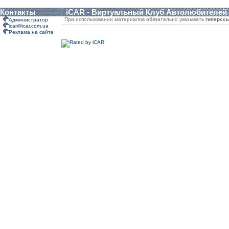
Контакты
iCAR - Виртуальный Клуб Автолюбителей
При использовании материалов обязательно указывать
гиперсс
Администратор
icar@icar.com.ua
Реклама на сайте