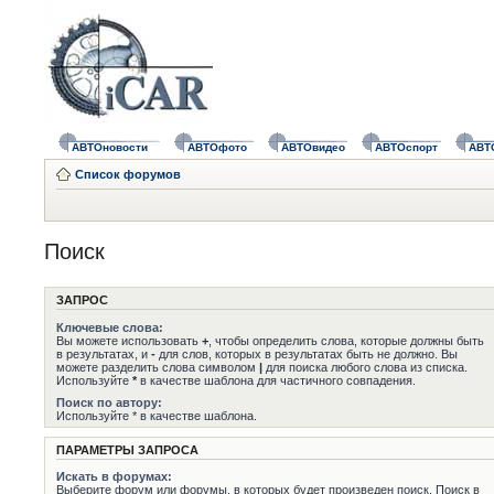
АВТОновости
АВТОфото
АВТОвидео
АВТОспорт
АВТ
Список форумов
Поиск
ЗАПРОС
Ключевые слова:
Вы можете использовать
+
, чтобы определить слова, которые должны быть
в результатах, и
-
для слов, которых в результатах быть не должно. Вы
можете разделить слова символом
|
для поиска любого слова из списка.
Используйте
*
в качестве шаблона для частичного совпадения.
Поиск по автору:
Используйте * в качестве шаблона.
ПАРАМЕТРЫ ЗАПРОСА
Искать в форумах:
Выберите форум или форумы, в которых будет произведен поиск. Поиск в