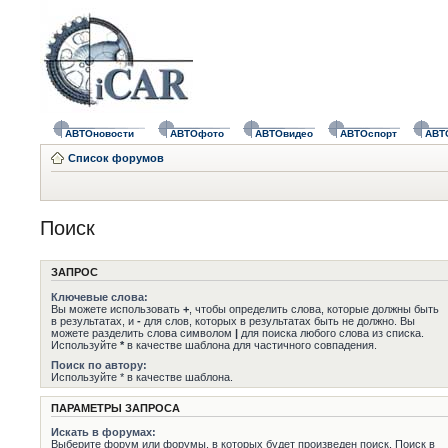
АВТОновости
АВТОфото
АВТОвидео
АВТОспорт
АВТ
Список форумов
Поиск
ЗАПРОС
Ключевые слова:
Вы можете использовать
+
, чтобы определить слова, которые должны быть
в результатах, и
-
для слов, которых в результатах быть не должно. Вы
можете разделить слова символом
|
для поиска любого слова из списка.
Используйте
*
в качестве шаблона для частичного совпадения.
Поиск по автору:
Используйте * в качестве шаблона.
ПАРАМЕТРЫ ЗАПРОСА
Искать в форумах:
Выберите форум или форумы, в которых будет произведен поиск. Поиск в