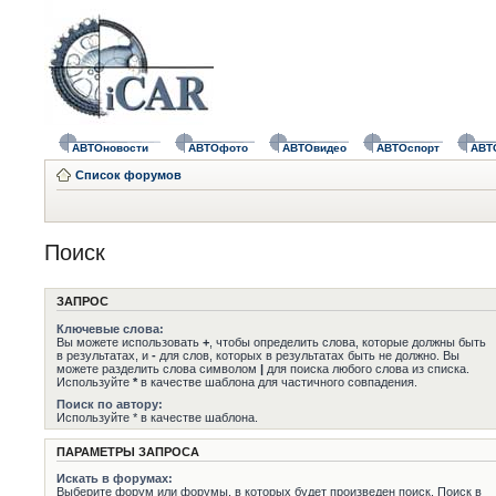
АВТОновости
АВТОфото
АВТОвидео
АВТОспорт
АВТ
Список форумов
Поиск
ЗАПРОС
Ключевые слова:
Вы можете использовать
+
, чтобы определить слова, которые должны быть
в результатах, и
-
для слов, которых в результатах быть не должно. Вы
можете разделить слова символом
|
для поиска любого слова из списка.
Используйте
*
в качестве шаблона для частичного совпадения.
Поиск по автору:
Используйте * в качестве шаблона.
ПАРАМЕТРЫ ЗАПРОСА
Искать в форумах:
Выберите форум или форумы, в которых будет произведен поиск. Поиск в