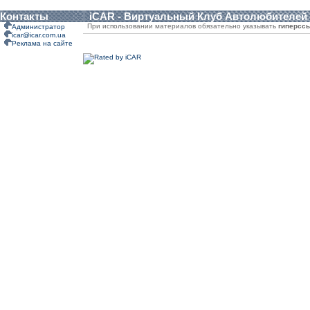
Контакты
iCAR - Виртуальный Клуб Автолюбителей
При использовании материалов обязательно указывать
гиперсс
Администратор
icar@icar.com.ua
Реклама на сайте