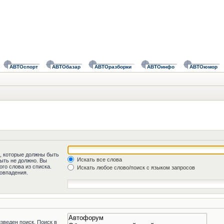
АВТОспорт
АВТОбазар
АВТОразборки
АВТОинфо
АВТОюмор
а, которые должны быть
Искать все слова
быть не должно. Вы
го слова из списка.
Искать любое слово/поиск с языком запросов
овпадения.
зведен поиск. Поиск в