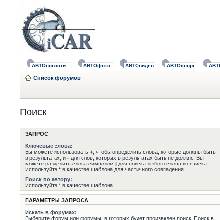
АВТОновости
АВТОфото
АВТОвидео
АВТОспорт
АВТ
Список форумов
Поиск
ЗАПРОС
Ключевые слова:
Вы можете использовать
+
, чтобы определить слова, которые должны быть
в результатах, и
-
для слов, которых в результатах быть не должно. Вы
можете разделить слова символом
|
для поиска любого слова из списка.
Используйте
*
в качестве шаблона для частичного совпадения.
Поиск по автору:
Используйте * в качестве шаблона.
ПАРАМЕТРЫ ЗАПРОСА
Искать в форумах:
Выберите форум или форумы, в которых будет произведен поиск. Поиск в