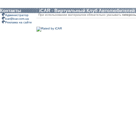
Контакты
iCAR - Виртуальный Клуб Автолюбителей
При использовании материалов обязательно указывать
гиперсс
Администратор
icar@icar.com.ua
Реклама на сайте