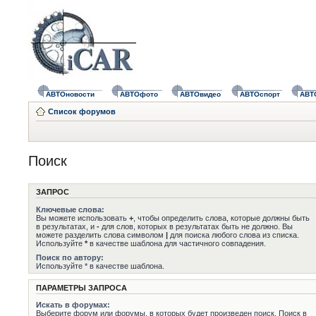
АВТОновости
АВТОфото
АВТОвидео
АВТОспорт
АВТ
Список форумов
Поиск
ЗАПРОС
Ключевые слова:
Вы можете использовать
+
, чтобы определить слова, которые должны быть
в результатах, и
-
для слов, которых в результатах быть не должно. Вы
можете разделить слова символом
|
для поиска любого слова из списка.
Используйте
*
в качестве шаблона для частичного совпадения.
Поиск по автору:
Используйте * в качестве шаблона.
ПАРАМЕТРЫ ЗАПРОСА
Искать в форумах:
Выберите форум или форумы, в которых будет произведен поиск. Поиск в