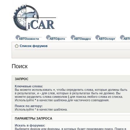
АВТОновости
АВТОфото
АВТОвидео
АВТОспорт
АВТ
Список форумов
Поиск
ЗАПРОС
Ключевые слова:
Вы можете использовать
+
, чтобы определить слова, которые должны быть
в результатах, и
-
для слов, которых в результатах быть не должно. Вы
можете разделить слова символом
|
для поиска любого слова из списка.
Используйте
*
в качестве шаблона для частичного совпадения.
Поиск по автору:
Используйте * в качестве шаблона.
ПАРАМЕТРЫ ЗАПРОСА
Искать в форумах:
Выберите форум или форумы, в которых будет произведен поиск. Поиск в