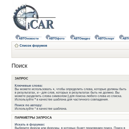
АВТОновости
АВТОфото
АВТОвидео
АВТОспорт
АВТ
Список форумов
Поиск
ЗАПРОС
Ключевые слова:
Вы можете использовать
+
, чтобы определить слова, которые должны быть
в результатах, и
-
для слов, которых в результатах быть не должно. Вы
можете разделить слова символом
|
для поиска любого слова из списка.
Используйте
*
в качестве шаблона для частичного совпадения.
Поиск по автору:
Используйте * в качестве шаблона.
ПАРАМЕТРЫ ЗАПРОСА
Искать в форумах:
Выберите форум или форумы, в которых будет произведен поиск. Поиск в