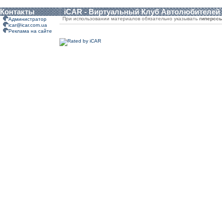
Контакты
iCAR - Виртуальный Клуб Автолюбителей
При использовании материалов обязательно указывать
гиперсс
Администратор
icar@icar.com.ua
Реклама на сайте