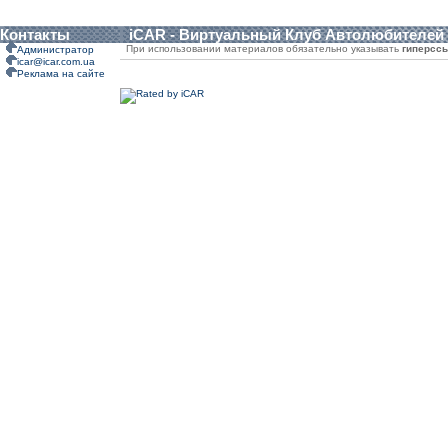
Контакты
iCAR - Виртуальный Клуб Автолюбителей
При использовании материалов обязательно указывать
гиперсс
Администратор
icar@icar.com.ua
Реклама на сайте