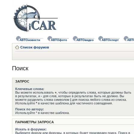
АВТОновости
АВТОфото
АВТОвидео
АВТОспорт
АВТ
Список форумов
Поиск
ЗАПРОС
Ключевые слова:
Вы можете использовать
+
, чтобы определить слова, которые должны быть
в результатах, и
-
для слов, которых в результатах быть не должно. Вы
можете разделить слова символом
|
для поиска любого слова из списка.
Используйте
*
в качестве шаблона для частичного совпадения.
Поиск по автору:
Используйте * в качестве шаблона.
ПАРАМЕТРЫ ЗАПРОСА
Искать в форумах:
Выберите форум или форумы, в которых будет произведен поиск. Поиск в