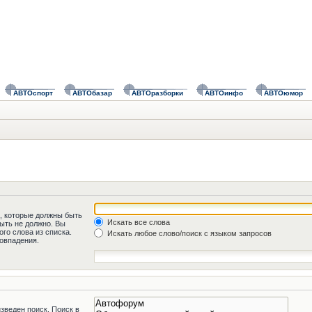
АВТОспорт
АВТОбазар
АВТОразборки
АВТОинфо
АВТОюмор
а, которые должны быть
Искать все слова
быть не должно. Вы
го слова из списка.
Искать любое слово/поиск с языком запросов
овпадения.
зведен поиск. Поиск в