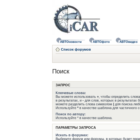
АВТОновости
АВТОфото
АВТОвидео
Список форумов
Поиск
ЗАПРОС
Ключевые слова:
Вы можете использовать
+
, чтобы определить слов
в результатах, и
-
для слов, которых в результатах 
можете разделить слова символом
|
для поиска любо
Используйте
*
в качестве шаблона для частичного с
Поиск по автору:
Используйте * в качестве шаблона.
ПАРАМЕТРЫ ЗАПРОСА
Искать в форумах:
Выберите форум или форумы, в которых будет прои