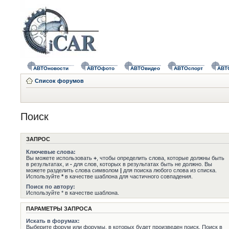
АВТОновости
АВТОфото
АВТОвидео
АВТОспорт
АВТ
Список форумов
Поиск
ЗАПРОС
Ключевые слова:
Вы можете использовать
+
, чтобы определить слова, которые должны быть
в результатах, и
-
для слов, которых в результатах быть не должно. Вы
можете разделить слова символом
|
для поиска любого слова из списка.
Используйте
*
в качестве шаблона для частичного совпадения.
Поиск по автору:
Используйте * в качестве шаблона.
ПАРАМЕТРЫ ЗАПРОСА
Искать в форумах:
Выберите форум или форумы, в которых будет произведен поиск. Поиск в